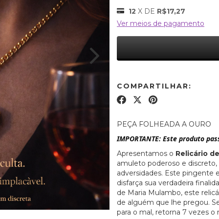
12
X DE
R$17,27
Ver meios de pagamento
COMPARTILHAR:
PEÇA FOLHEADA A OURO
IMPORTANTE: Este produto pa
Apresentamos o
Relicário d
amuleto poderoso e discreto, 
adversidades. Este pingente 
disfarça sua verdadeira finali
de Maria Mulambo, este relicá
de alguém que lhe pregou. Se 
para o mal, retorna 7 vezes o 