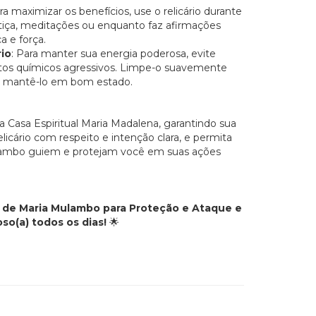
ara maximizar os benefícios, use o relicário durante
ustiça, meditações ou enquanto faz afirmações
a e força.
io
: Para manter sua energia poderosa, evite
dutos químicos agressivos. Limpe-o suavemente
 mantê-lo em bom estado.
na Casa Espiritual Maria Madalena, garantindo sua
relicário com respeito e intenção clara, e permita
lambo guiem e protejam você em suas ações
io de Maria Mulambo para Proteção e Ataque e
so(a) todos os dias!
🌟