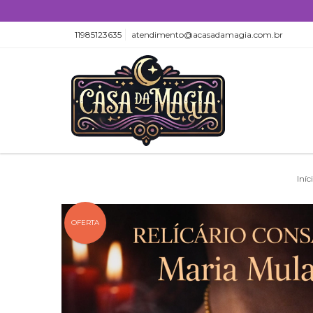
11985123635
atendimento@acasadamagia.com.br
Iníc
OFERTA