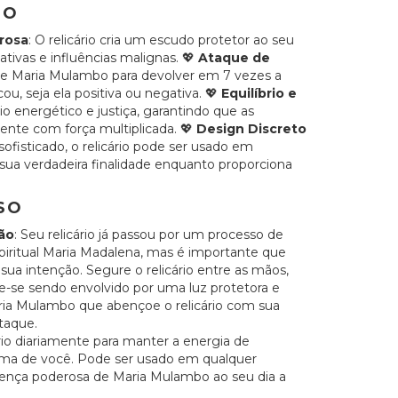
SO
erosa
: O relicário cria um escudo protetor ao seu
ativas e influências malignas. 💖
Ataque de
 de Maria Mulambo para devolver em 7 vezes a
u, seja ela positiva ou negativa. 💖
Equilíbrio e
o energético e justiça, garantindo que as
nte com força multiplicada. 💖
Design Discreto
ofisticado, o relicário pode ser usado em
 sua verdadeira finalidade enquanto proporciona
SO
ão
: Seu relicário já passou por um processo de
iritual Maria Madalena, mas é importante que
sua intenção. Segure o relicário entre as mãos,
ze-se sendo envolvido por uma luz protetora e
ria Mulambo que abençoe o relicário com sua
taque.
ário diariamente para manter a energia de
ima de você. Pode ser usado em qualquer
sença poderosa de Maria Mulambo ao seu dia a