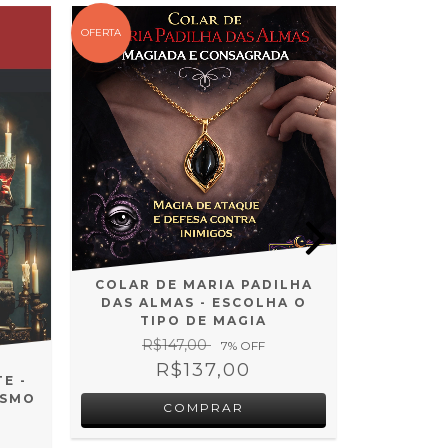
OFERTA
OFERTA
COLAR DE MARIA PADILHA
RELI
DAS ALMAS - ESCOLHA O
PADILH
TIPO DE MAGIA
R$147,00
R$
7
% OFF
R$137,00
E -
ISMO
COMPRAR