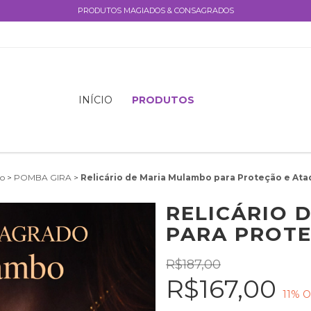
PRODUTOS MAGIADOS & CONSAGRADOS
INÍCIO
PRODUTOS
io
>
POMBA GIRA
>
Relicário de Maria Mulambo para Proteção e At
RELICÁRIO 
PARA PROTE
R$187,00
R$167,00
11
% O