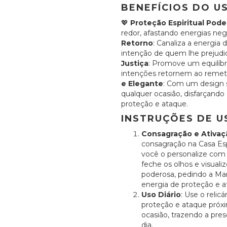
BENEFÍCIOS DO U
💖
Proteção Espiritual Pod
redor, afastando energias neg
Retorno
: Canaliza a energia
intenção de quem lhe prejudico
Justiça
: Promove um equilíbri
intenções retornem ao remete
e Elegante
: Com um design s
qualquer ocasião, disfarçando
proteção e ataque.
INSTRUÇÕES DE U
Consagração e Ativaç
consagração na Casa Esp
você o personalize com 
feche os olhos e visuali
poderosa, pedindo a Ma
energia de proteção e a
Uso Diário
: Use o relic
proteção e ataque próx
ocasião, trazendo a pre
dia.