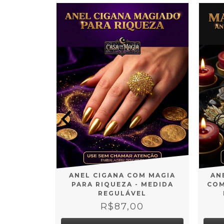
RÁPICO
 GIRA
OFF
0
ANEL CIGANA COM MAGIA
AN
PARA RIQUEZA - MEDIDA
COM
REGULÁVEL
R$87,00