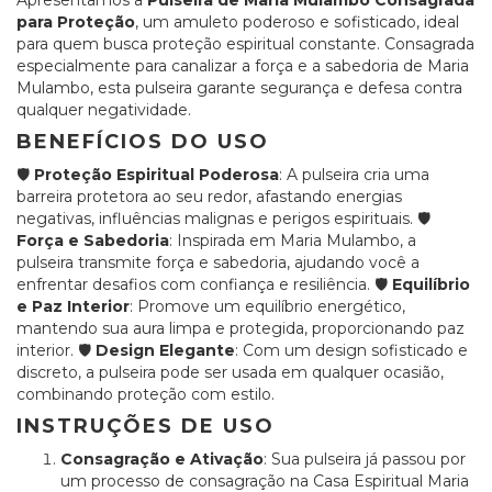
Apresentamos a
Pulseira de Maria Mulambo Consagrada
para Proteção
, um amuleto poderoso e sofisticado, ideal
para quem busca proteção espiritual constante. Consagrada
especialmente para canalizar a força e a sabedoria de Maria
Mulambo, esta pulseira garante segurança e defesa contra
qualquer negatividade.
BENEFÍCIOS DO USO
🛡️
Proteção Espiritual Poderosa
: A pulseira cria uma
barreira protetora ao seu redor, afastando energias
negativas, influências malignas e perigos espirituais. 🛡️
Força e Sabedoria
: Inspirada em Maria Mulambo, a
pulseira transmite força e sabedoria, ajudando você a
enfrentar desafios com confiança e resiliência. 🛡️
Equilíbrio
e Paz Interior
: Promove um equilíbrio energético,
mantendo sua aura limpa e protegida, proporcionando paz
interior. 🛡️
Design Elegante
: Com um design sofisticado e
discreto, a pulseira pode ser usada em qualquer ocasião,
combinando proteção com estilo.
INSTRUÇÕES DE USO
Consagração e Ativação
: Sua pulseira já passou por
um processo de consagração na Casa Espiritual Maria