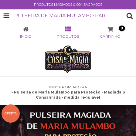
PRODUTOS MAGIADOS & CONSAGRADOS
PULSEIRA DE MARIA MULAMBO PARA PROTEÇÃO - MAGIADA & CONSAGRADA - MEDIDA REGULÁVEL
0
INÍCIO
PRODUTOS
CARRINHO
Início
>
POMBA GIRA
>
Pulseira de Maria Mulambo para Proteção - Magiada &
Consagrada - medida regulável
OFERTA