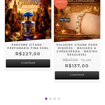
OFERTA
PERFUME GITANA -
PULSEIRA CIGANA PARA
PERFUMARIA FINA 50ML
RIQUEZA - MAGIADA &
CONSAGRADA - MEDIDA
R$227,00
REGULÁVEL
A
R$147,00
A
7
% OFF
R$137,00