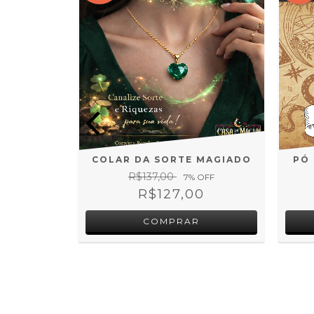
IONAL
COLAR DA SORTE MAGIADO
PÓ 
LIDADE -
R$137,00
7
% OFF
R$127,00
OFF
0