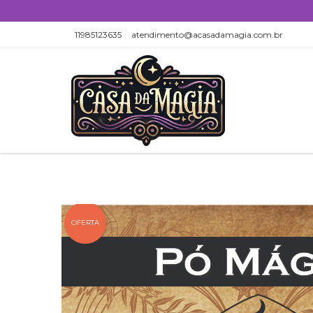
11985123635
atendimento@acasadamagia.com.br
OFERTA