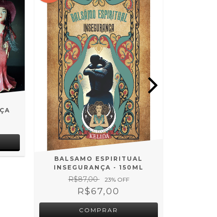
NÇA
COLA
M
R$
BALSAMO ESPIRITUAL
INSEGURANÇA - 150ML
R$87,00
23
% OFF
R$67,00