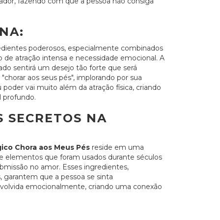
ador, fazendo com que a pessoa não consiga
NA:
ngredientes poderosos, especialmente combinados
 de atração intensa e necessidade emocional. A
do sentirá um desejo tão forte que será
a "chorar aos seus pés", implorando por sua
 poder vai muito além da atração física, criando
 profundo.
S SECRETOS NA
ico Chora aos Meus Pés
reside em uma
 e elementos que foram usados durante séculos
ubmissão no amor. Esses ingredientes,
 garantem que a pessoa se sinta
volvida emocionalmente, criando uma conexão