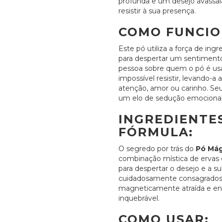
profunda e um desejo avassal
resistir à sua presença.
COMO FUNCIO
Este pó utiliza a força de i
para despertar um sentimento
pessoa sobre quem o pó é usa
impossível resistir, levando-a 
atenção, amor ou carinho. Seu
um elo de sedução emocional
INGREDIENTE
FÓRMULA:
O segredo por trás do
Pó Mág
combinação mística de ervas
para despertar o desejo e a s
cuidadosamente consagrados,
magneticamente atraída e en
inquebrável.
COMO USAR: