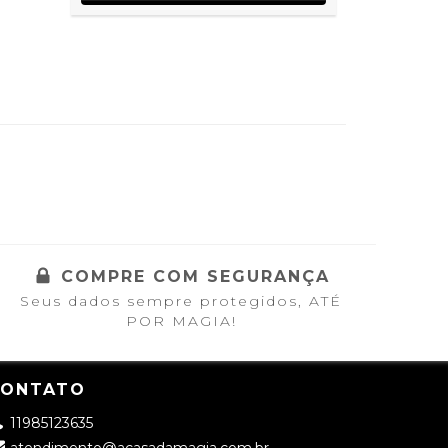
COMPRE COM SEGURANÇA
Seus dados sempre protegidos, ATÉ
POR MAGIA!
CONTATO
11985123635
atendimento@acasadamagia.com.br