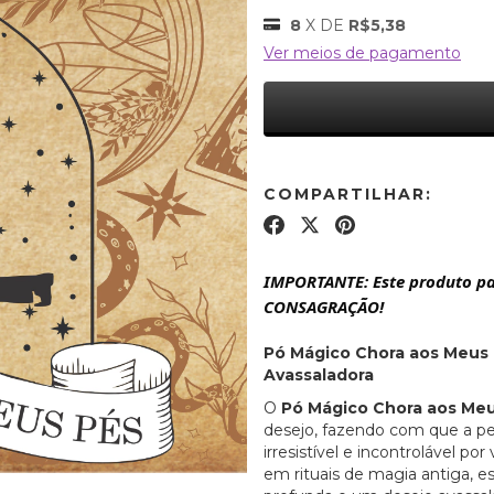
8
X DE
R$5,38
Ver meios de pagamento
COMPARTILHAR:
IMPORTANTE: Este produto pa
CONSAGRAÇÃO!
Pó Mágico Chora aos Meus 
Avassaladora
O
Pó Mágico Chora aos Me
desejo, fazendo com que a p
irresistível e incontrolável p
em rituais de magia antiga, 