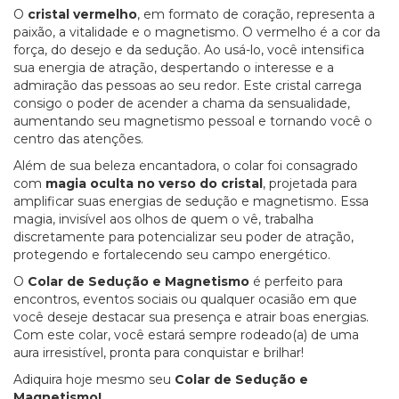
O
cristal vermelho
, em formato de coração, representa a
paixão, a vitalidade e o magnetismo. O vermelho é a cor da
força, do desejo e da sedução. Ao usá-lo, você intensifica
sua energia de atração, despertando o interesse e a
admiração das pessoas ao seu redor. Este cristal carrega
consigo o poder de acender a chama da sensualidade,
aumentando seu magnetismo pessoal e tornando você o
centro das atenções.
Além de sua beleza encantadora, o colar foi consagrado
com
magia oculta no verso do cristal
, projetada para
amplificar suas energias de sedução e magnetismo. Essa
magia, invisível aos olhos de quem o vê, trabalha
discretamente para potencializar seu poder de atração,
protegendo e fortalecendo seu campo energético.
O
Colar de Sedução e Magnetismo
é perfeito para
encontros, eventos sociais ou qualquer ocasião em que
você deseje destacar sua presença e atrair boas energias.
Com este colar, você estará sempre rodeado(a) de uma
aura irresistível, pronta para conquistar e brilhar!
Adiquira hoje mesmo seu
Colar de Sedução e
Magnetismo!