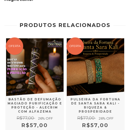
PRODUTOS RELACIONADOS
OFERTA
OFERTA
O
BASTÃO DE DEFUMAÇÃO
PULSEIRA DA FORTUNA
-
MAGIADO PURIFICAÇÃO E
DE SANTA SARA KALI -
A
PROTEÇÃO - ALECRIM
RIQUEZA &
COM ALFAZEMA
PROSPERIDADE
R$77,00
R$77,00
26
% OFF
26
% OFF
R$57,00
R$57,00