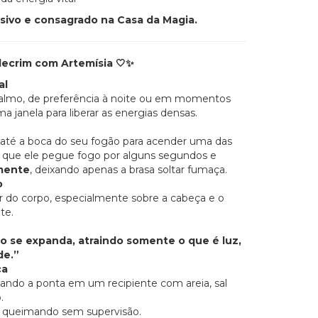
usivo e consagrado na Casa da Magia.
lecrim com Artemísia
🤍✨
al
almo, de preferência à noite ou em momentos
a janela para liberar as energias densas.
 até a boca do seu fogão para acender uma das
e que ele pegue fogo por alguns segundos e
mente
, deixando apenas a brasa soltar fumaça.
o
r do corpo, especialmente sobre a cabeça e o
te.
se expanda, atraindo somente o que é luz,
de.”
ça
ando a ponta em um recipiente com areia, sal
.
 queimando sem supervisão.