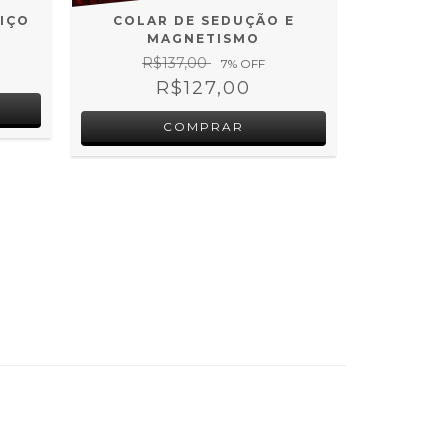
MIÇO
COLAR DE SEDUÇÃO E
MAGNETISMO
R$137,00
7
% OFF
R$127,00
ANEL C
PARA R