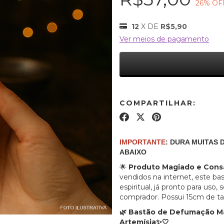
26
% OF
12
X DE
R$5,90
Ver meios de pagamento
COMPARTILHAR:
IMPORTANTE
: DURA MUITAS
ABAIXO
🌟
Produto Magiado e Cons
vendidos na internet, este ba
espiritual, já pronto para uso
comprador. Possui 15cm de 
Bastão de Defumação Ma
🌿
Artemísia
✨🤍