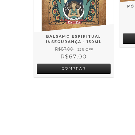
PÓ
RITUAL
BALSAMO ESPIRITUAL
150ML
INSEGURANÇA - 150ML
R$87,00
 OFF
23
% OFF
0
R$67,00