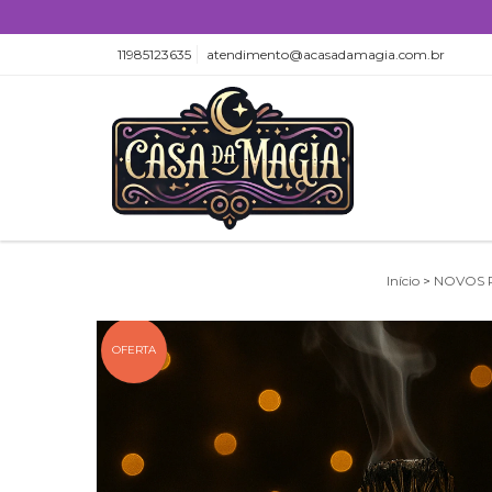
11985123635
atendimento@acasadamagia.com.br
Início
>
NOVOS 
OFERTA