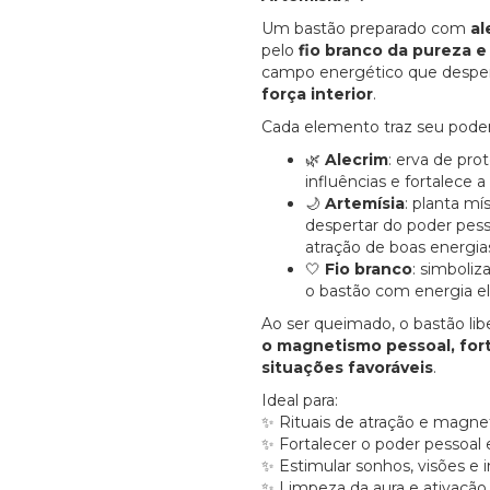
Um bastão preparado com
al
pelo
fio branco da pureza e 
campo energético que despe
força interior
.
Cada elemento traz seu poder
Alecrim
: erva de pro
🌿
influências e fortalece 
Artemísia
: planta mí
🌙
despertar do poder pesso
atração de boas energia
Fio branco
: simboliz
🤍
o bastão com energia e
Ao ser queimado, o bastão l
o magnetismo pessoal, forta
situações favoráveis
.
Ideal para:
Rituais de atra
çã
o e magne
✨
Fortalecer o poder pessoal e
✨
Estimular sonhos, vis
õ
es e i
✨
Limpeza da aura e ativa
çã
o
✨