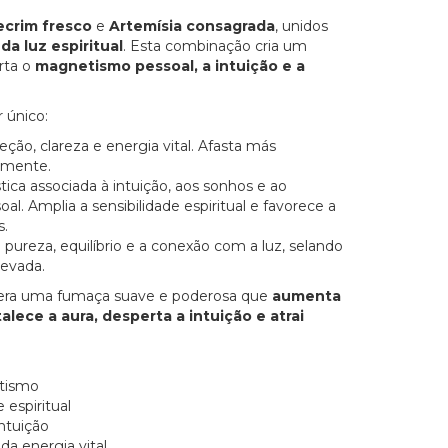
ecrim fresco
e
Artemísia consagrada
, unidos
da luz espiritual
. Esta combinação cria um
rta o
magnetismo pessoal, a intuição e a
 único:
teção, clareza e energia vital. Afasta más
a mente.
stica associada à intuição, aos sonhos e ao
al. Amplia a sensibilidade espiritual e favorece a
s.
a pureza, equilíbrio e a conexão com a luz, selando
levada.
ibera uma fumaça suave e poderosa que
aumenta
lece a aura, desperta a intuição e atrai
tismo
 espiritual
ntui
çã
o
 da energia vital