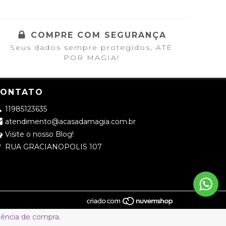
COMPRE COM SEGURANÇA
Seus dados sempre protegidos, ATÉ
POR MAGIA!
CONTATO
11985123635
atendimento@acasadamagia.com.br
Visite o nosso Blog!
RUA GRACIANOPOLIS 107
riência de compra.