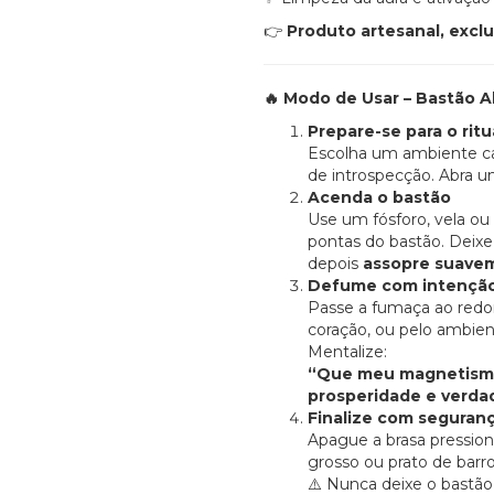
Produto artesanal, excl
👉
Modo de Usar – Bastão A
🔥
Prepare-se para o ritu
Escolha um ambiente c
de introspecção. Abra um
Acenda o bastão
Use um fósforo, vela ou
pontas do bastão. Deix
depois
assopre suave
Defume com intençã
Passe a fumaça ao redo
coração, ou pelo ambien
Mentalize:
“Que meu magnetismo 
prosperidade e verda
Finalize com seguran
Apague a brasa pression
grosso ou prato de barro
Nunca deixe o bastão
⚠️