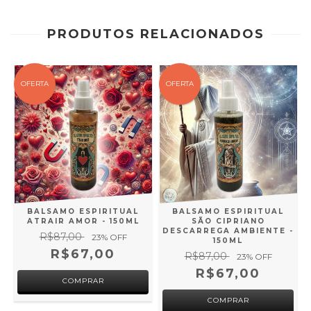
PRODUTOS RELACIONADOS
OFERTA
OFERTA
BALSAMO ESPIRITUAL
BALSAMO ESPIRITUAL
E
ATRAIR AMOR - 150ML
SÃO CIPRIANO
DESCARREGA AMBIENTE -
R$87,00
23
% OFF
150ML
R$67,00
R$87,00
23
% OFF
R$67,00