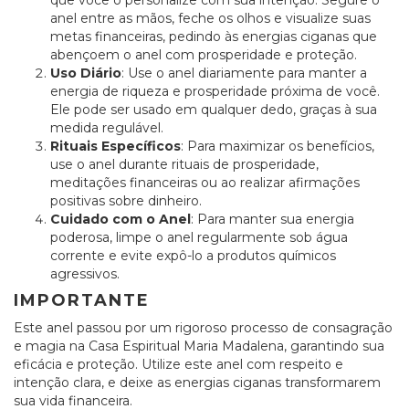
que você o personalize com sua intenção. Segure o
anel entre as mãos, feche os olhos e visualize suas
metas financeiras, pedindo às energias ciganas que
abençoem o anel com prosperidade e proteção.
Uso Diário
: Use o anel diariamente para manter a
energia de riqueza e prosperidade próxima de você.
Ele pode ser usado em qualquer dedo, graças à sua
medida regulável.
Rituais Específicos
: Para maximizar os benefícios,
use o anel durante rituais de prosperidade,
meditações financeiras ou ao realizar afirmações
positivas sobre dinheiro.
Cuidado com o Anel
: Para manter sua energia
poderosa, limpe o anel regularmente sob água
corrente e evite expô-lo a produtos químicos
agressivos.
IMPORTANTE
Este anel passou por um rigoroso processo de consagração
e magia na Casa Espiritual Maria Madalena, garantindo sua
eficácia e proteção. Utilize este anel com respeito e
intenção clara, e deixe as energias ciganas transformarem
sua vida financeira.