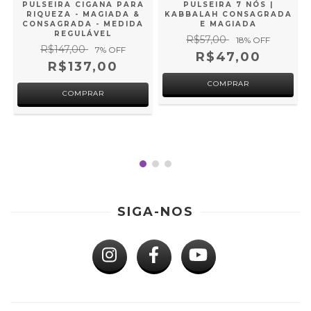
PULSEIRA CIGANA PARA
PULSEIRA 7 NÓS |
RIQUEZA - MAGIADA &
KABBALAH CONSAGRADA
CONSAGRADA - MEDIDA
E MAGIADA
REGULÁVEL
R$57,00
18
% OFF
E
R$147,00
7
% OFF
R$47,00
R$137,00
SIGA-NOS